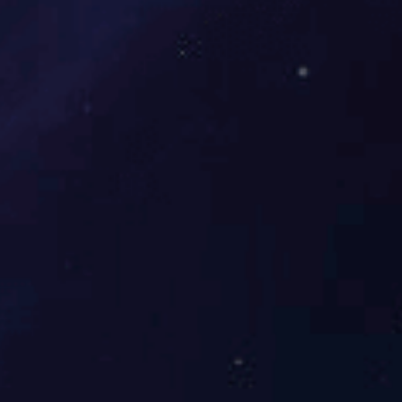
在线留言
ONLINE MESSAGE