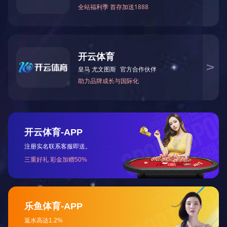
企业愿景
Enterprise vision
企业精神
Enterprise spirit