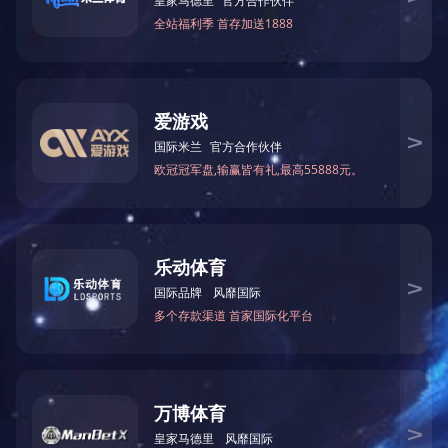
产品架构
SYSTEM ARCHITECTURE