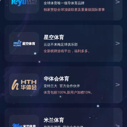
应用概述
APPLICATION OVERVIEW
企业数字化服务平台
企业数字化服务平台是一款可覆盖政府机构、街道园区及商业综合体
在数字化转型工作中的重要平台级产品。平台通过提供 政策新闻、企
业数字化评测、服务商城、政企互动及个人中心等功能，将政府机
构、园区街道、产品服务提供商、中小企业 有机结合，实现各方价值
诉求，提高企业数字化水平，加强政府与企业之间的互动，推进区域
经济高质量发展。