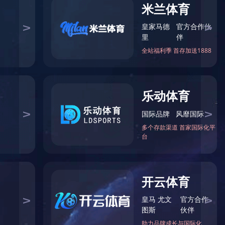
策力和流程优化能力
ind® AI视觉感知平台
lphaMind®大模型管理平台（MaaS)
案-客服营销案前置
AI解决方案-AI业务稽核