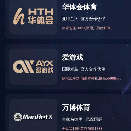
当前位置：
开云网页版登录入口-开云中国
>
产品与解决方案